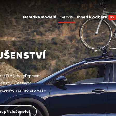
Nabídka modelů
Servis
Ihned k odběru
90
LUŠENSTVÍ
zšiřte jeho přepravní
šenství. Cestujte
avržených přímo pro váš
t příslušenství