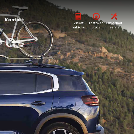
Kontakt
Získat
Testovací
Objednat
nabídku
jízda
servis