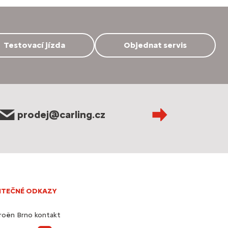
Testovací jízda
Objednat servis
prodej@carling.cz
ITEČNÉ ODKAZY
roën Brno kontakt