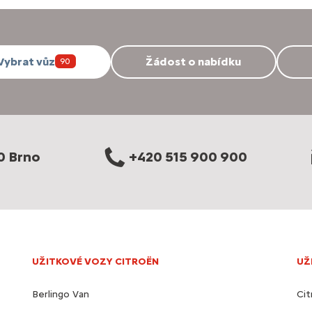
Vybrat vůz
Žádost o nabídku
90
0 Brno
+420 515 900 900
UŽITKOVÉ VOZY CITROËN
UŽ
Berlingo Van
Cit