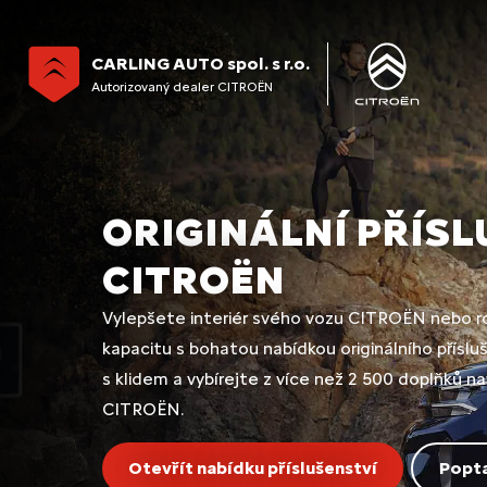
CARLING AUTO spol. s r.o.
Autorizovaný dealer CITROËN
ORIGINÁLNÍ PŘÍS
CITROËN
Vylepšete interiér svého vozu CITROËN nebo ro
kapacitu s bohatou nabídkou originálního příslu
s klidem a vybírejte z více než 2 500 doplňků n
CITROËN.
Otevřít nabídku příslušenství
Popta