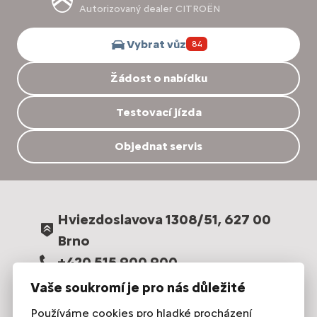
Autorizovaný dealer CITROËN
Vybrat vůz
84
Žádost o nabídku
Testovací jízda
Objednat servis
Hviezdoslavova 1308/51, 627 00
Brno
+420 515 900 900
prodej@carling.cz
Vaše soukromí je pro nás důležité
Používáme cookies pro hladké procházení