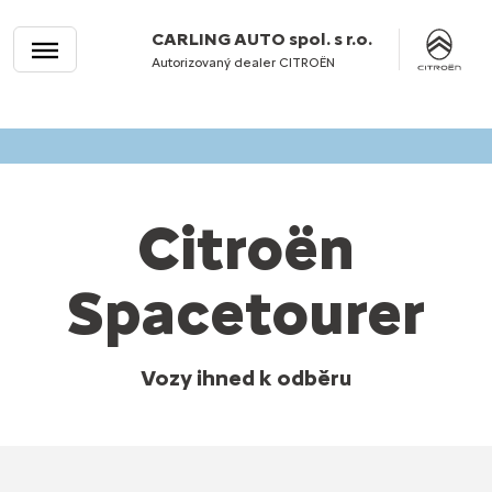
CARLING AUTO spol. s r.o.
Autorizovaný dealer CITROËN
Citroën
Spacetourer
Vozy ihned k odběru