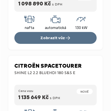
1 098 890 Kč
s DPH
nafta
automatická
130 kW
Zobrazit vůz
CITROËN SPACETOURER
SHINE L2 2.2 BLUEHDI 180 S&S E
Cena vozu
NOVÉ
1 135 649 Kč
s DPH