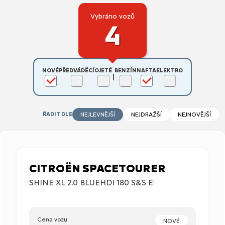
Vybráno vozů
4
NOVÉ
PŘEDVÁDĚCÍ
OJETÉ
BENZÍN
NAFTA
ELEKTRO
|
ŘADIT DLE
NEJLEVNĚJŠÍ
NEJDRAŽŠÍ
NEJNOVĚJŠÍ
CITROËN SPACETOURER
SHINE XL 2.0 BLUEHDI 180 S&S E
Cena vozu
NOVÉ