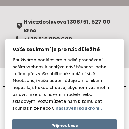
Hviezdoslavova 1308/51, 627 00
Brno
+420 515 900 900
prodej@carling.cz
Vaše soukromí je pro nás důležité
Používáme cookies pro hladké procházení
naším webem, k analýze návštěvnosti nebo
sdílení přes vaše oblíbené sociální sítě.
Neobsahují vaše osobní údaje a nic nikam
neposílají. Pokud chcete, abychom vás mohli
oslovit inzercí s novými modely nebo
Právní informace
|
Ochrana osobních údajů
|
Nastavení
skladovými vozy, můžete nám k tomu dát
cookies
|
Energetické štítky pneumatik
souhlas níže nebo v
nastavení soukromí.
© CARLING AUTO spol. s r.o. 2024 |
Realizace Comin.cz, s.r.o.
|
Lead management GROWITO
Přijmout vše