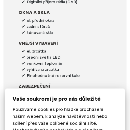
Digitální příjem rádia (DAB)
OKNA A SKLA
el. přední okna
zadní stěrač
tónovaná skla
VNĚJŠÍ VYBAVENÍ
el. zrcátka
přední světla LED
venkovní teploměr
vyhřívaná zrcátka
Plnohodnotné rezervní kolo
ZABEZPEČENÍ
imobilizér
Vaše soukromí je pro nás důležité
VNITŘNÍ VYBAVENÍ
Používáme cookies pro hladké procházení
klimatizace
naším webem, k analýze návštěvnosti nebo
multifunkční volant
sdílení přes vaše oblíbené sociální sítě.
nastavitelný volant