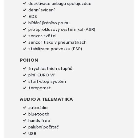
deaktivace airbagu spolujezdce
denní svícení
EDS
hlídání jízdního pruhu
protiprokluzový systém kol (ASR)
senzor světel
senzor tlaku v pneumatikách
stabilizace podvozku (ESP)
POHON
6 rychlostních stupňů
plní 'EURO VI'
start-stop systém
tempomat
AUDIO A TELEMATIKA
autorádio
bluetooth
hands free
palubní počítač
USB