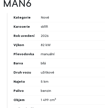
MAN6
Kategorie
Nové
Karoserie
skříň
Rok uvedení
2026
Výkon
82 kW
Převodovka
manuální
Barva
bílá
Druh vozu
užitkové
Najeto
5 km
Palivo
benzin
3
Objem
1 499 cm