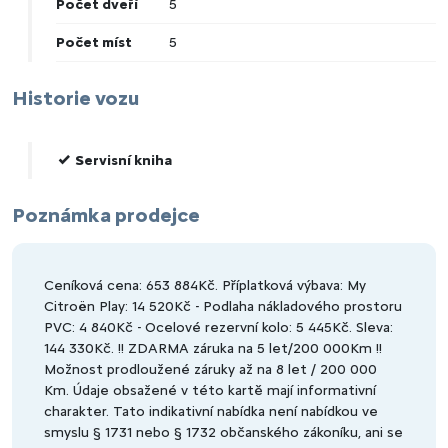
Počet dveří
5
Počet míst
5
Historie vozu
Servisní kniha
Poznámka prodejce
Ceníková cena: 653 884Kč. Příplatková výbava: My
Citroën Play: 14 520Kč - Podlaha nákladového prostoru
PVC: 4 840Kč - Ocelové rezervní kolo: 5 445Kč. Sleva:
144 330Kč. !! ZDARMA záruka na 5 let/200 000Km !!
Možnost prodloužené záruky až na 8 let / 200 000
Km. Údaje obsažené v této kartě mají informativní
charakter. Tato indikativní nabídka není nabídkou ve
smyslu § 1731 nebo § 1732 občanského zákoníku, ani se