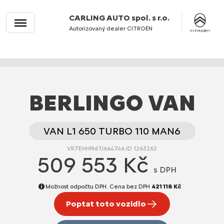
CARLING AUTO spol. s r.o.
Autorizovaný dealer CITROËN
BERLINGO VAN
VAN L1 650 TURBO 110 MAN6
VR7EHHPJ6TJ664746 ID 1263262
509 553 Kč
s DPH
Možnost odpočtu DPH. Cena bez DPH
421 118 Kč
Poptat toto vozidlo