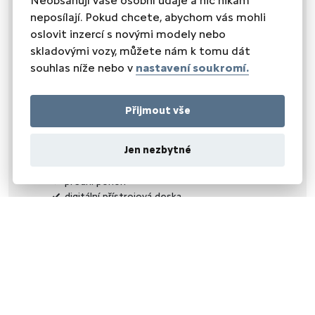
Neobsahují vaše osobní údaje a nic nikam
posilovač řízení
neposílají. Pokud chcete, abychom vás mohli
SEDADLA
oslovit inzercí s novými modely nebo
výsuvné opěrky hlav
skladovými vozy, můžete nám k tomu dát
výškově nastavitelné sedadlo řidiče
souhlas níže nebo v
nastavení soukromí.
OSTATNÍ
záruka
Přijmout vše
NEZAŘAZENO
Jen nezbytné
Android Auto
Apple CarPlay
přední pohon
digitální přístrojová deska
Boční posuvné dveře