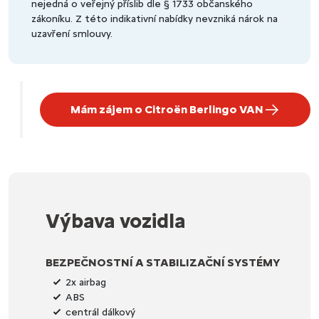
nejedná o veřejný příslib dle § 1733 občanského
zákoníku. Z této indikativní nabídky nevzniká nárok na
uzavření smlouvy.
Mám zájem o Citroën Berlingo VAN
Výbava vozidla
BEZPEČNOSTNÍ A STABILIZAČNÍ SYSTÉMY
2x airbag
ABS
centrál dálkový