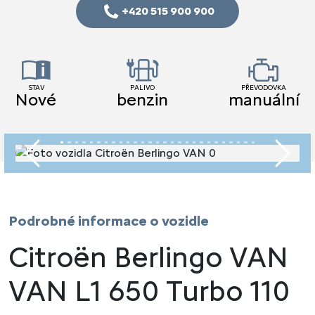
+420 515 900 900
STAV
PALIVO
PŘEVODOVKA
Nové
benzin
manuální
Předchozí
Násled
Podrobné informace o vozidle
Citroën Berlingo VAN
VAN L1 650 Turbo 110