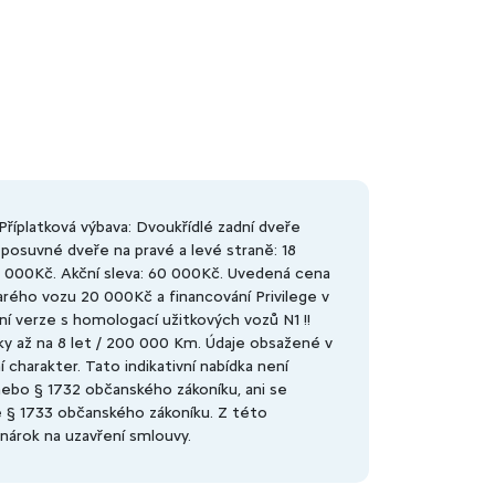
říplatková výbava: Dvoukřídlé zadní dveře
 posuvné dveře na pravé a levé straně: 18
5 000Kč. Akční sleva: 60 000Kč. Uvedená cena
arého vozu 20 000Kč a financování Privilege v
í verze s homologací užitkových vozů N1 !!
y až na 8 let / 200 000 Km. Údaje obsažené v
 charakter. Tato indikativní nabídka není
nebo § 1732 občanského zákoníku, ani se
le § 1733 občanského zákoníku. Z této
 nárok na uzavření smlouvy.