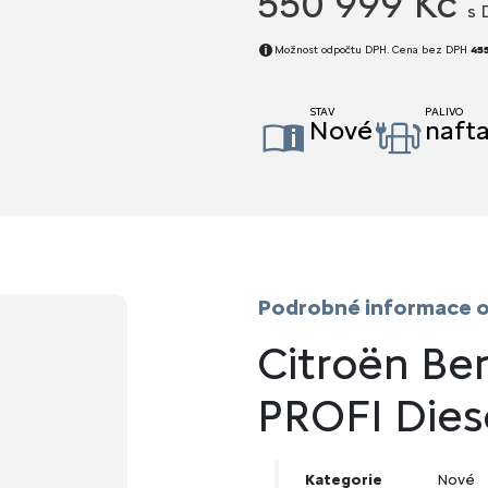
550 999 Kč
s 
Možnost odpočtu DPH. Cena bez DPH
455
STAV
PALIVO
Nové
naft
Podrobné informace o
Citroën Be
PROFI Dies
Kategorie
Nové