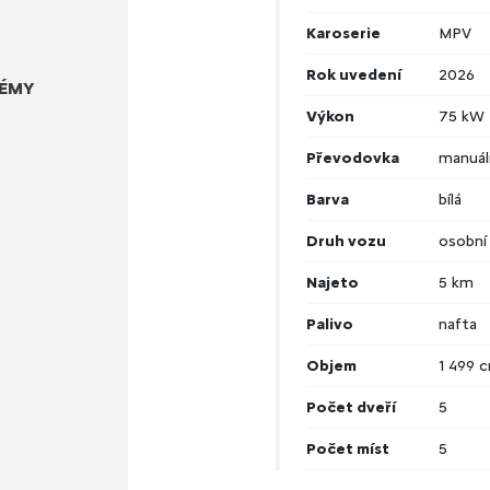
Karoserie
MPV
Rok uvedení
2026
TÉMY
Výkon
75 kW
Převodovka
manuál
Barva
bílá
Druh vozu
osobní
Najeto
5 km
Palivo
nafta
Objem
1 499 
Počet dveří
5
Počet míst
5