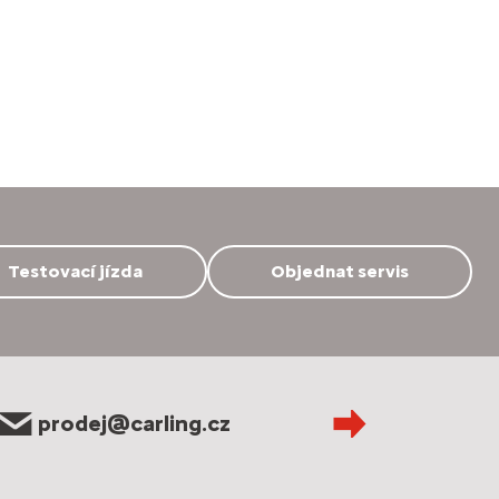
Testovací jízda
Objednat servis
prodej@carling.cz