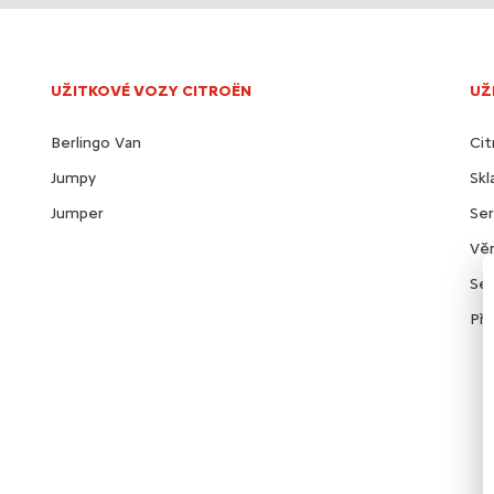
UŽITKOVÉ VOZY CITROËN
UŽ
Berlingo Van
Cit
Jumpy
Sk
Jumper
Ser
Věr
Ser
Pří