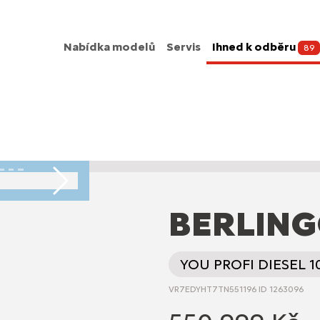
Nabídka modelů
Servis
Ihned k odběru
89
Následující
BERLING
YOU PROFI DIESEL 
VR7EDYHT7TN551196 ID 1263096