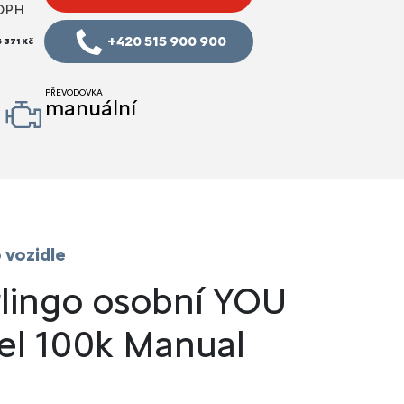
DPH
+420 515 900 900
 371 Kč
PŘEVODOVKA
a
manuální
 vozidle
rlingo osobní YOU
el 100k Manual