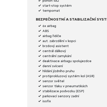
pohon 4x2
start-stop systém
tempomat
BEZPEČNOSTNÍ A STABILIZAČNÍ SYS
6x airbag
ABS
airbag řidiče
aut. zabrzdění v kopci
brzdový asistent
centrál dálkový
centrální zamykání
deaktivace airbagu spolujezdce
denní svícení
hlídání jízdního pruhu
protiprokluzový systém kol (ASR)
senzor světel
senzor tlaku v pneumatikách
stabilizace podvozku (ESP)
parkovací senzory zadní
isofix