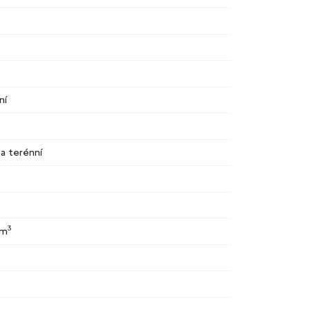
ní
 a terénní
3
cm