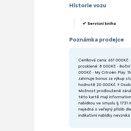
Historie vozu
Servisní kniha
Poznámka prodejce
Ceníková cena: 651 000Kč. P
prosklené: 8 000Kč - Boční
000Kč - My Citroën Play: 1
zahrnuje bonus za výkup st
hodnotě 20 000Kč. !! Osobn
Možnost prodloužené záruk
této kartě mají informativní
nabídkou ve smyslu § 1731 
nejedná o veřejný příslib d
indikativní nabídky nevzniká