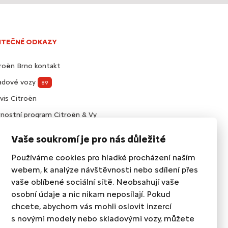
ITEČNÉ ODKAZY
roën Brno kontakt
ladové vozy
89
vis Citroën
nostní program Citroën & Vy
visní smlouvy Citroën
Vaše soukromí je pro nás důležité
slušenství Citroën
Používáme cookies pro hladké procházení naším
webem, k analýze návštěvnosti nebo sdílení přes
vaše oblíbené sociální sítě. Neobsahují vaše
osobní údaje a nic nikam neposílají. Pokud
chcete, abychom vás mohli oslovit inzercí
s novými modely nebo skladovými vozy, můžete