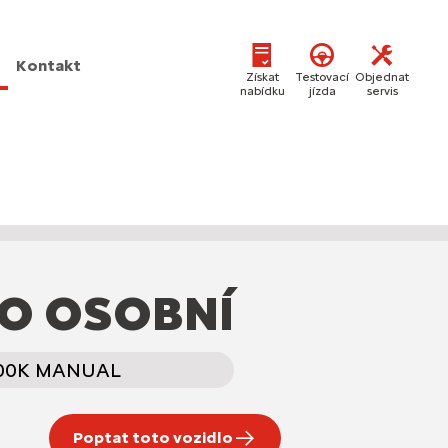
Kontakt
Získat
Testovací
Objednat
nabídku
jízda
servis
O OSOBNÍ
100K MANUAL
Poptat toto vozidlo