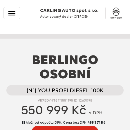
CARLING AUTO spol. s r.o.
Autorizovaný dealer CITROËN
BERLINGO
OSOBNÍ
(N1) YOU PROFI DIESEL 100K
VR7EDYHT5TN551195 ID 1263095
550 999 Kč
s DPH
Možnost odpočtu DPH. Cena bez DPH
455 371 Kč