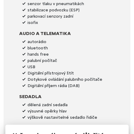
senzor tlaku v pneumatikách
stabilizace podvozku (ESP)
parkovací senzory zadní
isofix
AUDIO A TELEMATIKA
autorádio
bluetooth
hands free
palubní počítač
USB
Digitální přístrojový štít
Dotykové ovládání palubního počítače
Digitální příjem rádia (DAB)
SEDADLA
dělená zadní sedadla
výsuvné opěrky hlav
výškově nastavitelné sedadlo řidiče
OKNA A SKLA