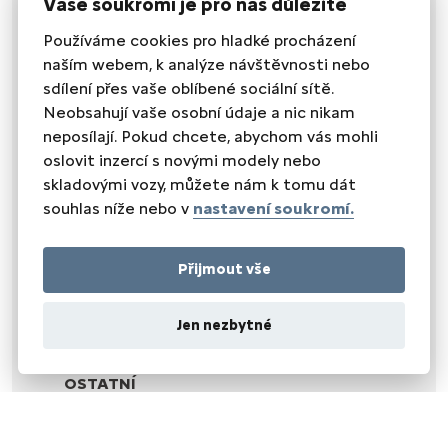
Vaše soukromí je pro nás důležité
el. přední okna
zadní stěrač
Používáme cookies pro hladké procházení
naším webem, k analýze návštěvnosti nebo
VNĚJŠÍ VYBAVENÍ
sdílení přes vaše oblíbené sociální sítě.
el. zrcátka
Neobsahují vaše osobní údaje a nic nikam
přední světla LED
venkovní teploměr
neposílají. Pokud chcete, abychom vás mohli
vyhřívaná zrcátka
oslovit inzercí s novými modely nebo
skladovými vozy, můžete nám k tomu dát
ZABEZPEČENÍ
souhlas níže nebo v
nastavení soukromí.
imobilizér
VNITŘNÍ VYBAVENÍ
Přijmout vše
klimatizace
multifunkční volant
Jen nezbytné
nastavitelný volant
posilovač řízení
OSTATNÍ
záruka
NEZAŘAZENO