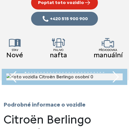
Poptat toto vozidlo
+420 515 900 900
STAV
PALIVO
PŘEVODOVKA
Nové
nafta
manuální
Předchozí
Násled
Podrobné informace o vozidle
Citroën Berlingo