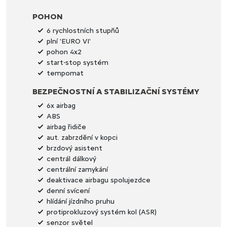
POHON
6 rychlostních stupňů
plní 'EURO VI'
pohon 4x2
start-stop systém
tempomat
BEZPEČNOSTNÍ A STABILIZAČNÍ SYSTÉMY
6x airbag
ABS
airbag řidiče
aut. zabrzdění v kopci
brzdový asistent
centrál dálkový
centrální zamykání
deaktivace airbagu spolujezdce
denní svícení
hlídání jízdního pruhu
protiprokluzový systém kol (ASR)
senzor světel