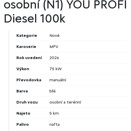
osobní (N1) YOU PROFI
Diesel 100k
Kategorie
Nové
Karoserie
MPV
Rok uvedení
2026
Výkon
75 kW
Převodovka
manuální
Barva
bílá
Druh vozu
osobní a terénní
Najeto
5 km
Palivo
nafta