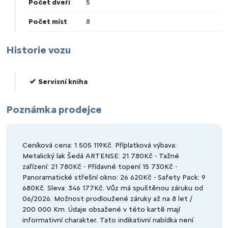
Počet dveří
5
Počet míst
8
Historie vozu
Servisní kniha
Poznámka prodejce
Ceníková cena: 1 505 119Kč. Příplatková výbava:
Metalický lak Šedá ARTENSE: 21 780Kč - Tažné
zařízení: 21 780Kč - Přídavné topení 15 730Kč -
Panoramatické střešní okno: 26 620Kč - Safety Pack: 9
680Kč. Sleva: 346 177Kč. Vůz má spuštěnou záruku od
06/2026. Možnost prodloužené záruky až na 8 let /
200 000 Km. Údaje obsažené v této kartě mají
informativní charakter. Tato indikativní nabídka není