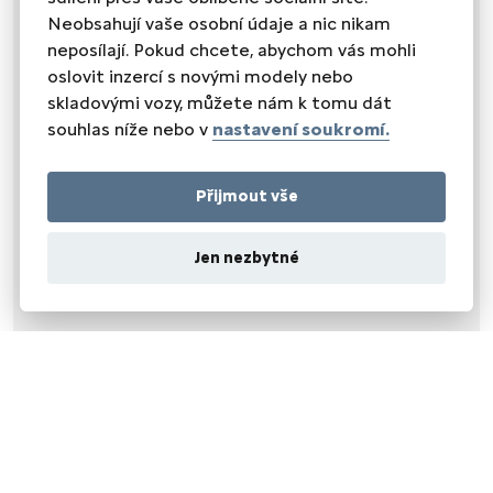
USB
Neobsahují vaše osobní údaje a nic nikam
Digitální přístrojový štít
Dotykové ovládání palubního počítače
neposílají. Pokud chcete, abychom vás mohli
Digitální příjem rádia (DAB)
oslovit inzercí s novými modely nebo
skladovými vozy, můžete nám k tomu dát
SEDADLA
souhlas níže nebo v
nastavení soukromí.
dělená zadní sedadla
el. seřiditelná sedadla
polohovací sedadla
Přijmout vše
sedadla s funkcí masáže - přední
vyhřívaná sedadla
výsuvné opěrky hlav
Jen nezbytné
výškově nastavitelné sedadlo řidiče
malý kožený paket
OKNA A SKLA
el. okna
el. přední okna
senzor stěračů
střešní okno
zadní stěrač