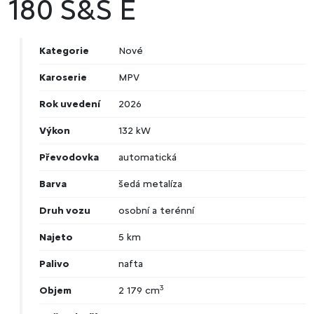
180 S&S E
Kategorie
Nové
Karoserie
MPV
Rok uvedení
2026
Výkon
132 kW
Převodovka
automatická
Barva
šedá metalíza
Druh vozu
osobní a terénní
Najeto
5 km
Palivo
nafta
3
Objem
2 179 cm