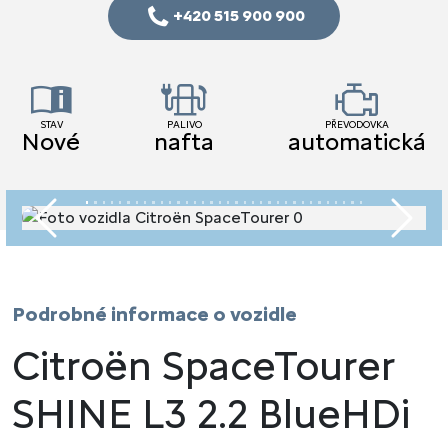
+420 515 900 900
STAV
PALIVO
PŘEVODOVKA
Nové
nafta
automatická
Předchozí
Násled
Podrobné informace o vozidle
Citroën SpaceTourer
SHINE L3 2.2 BlueHDi