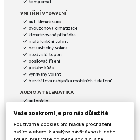
tempomat
VNITŘNÍ VYBAVENÍ
aut. klimatizace
dvouzónová klimatizace
klimatizovaná přihrádka
multifunkční volant
nastavitelný volant
nezávislé topení
posilovač řízení
potahy kůže
vyhřívaný volant
bezdrátová nabíječka mobilních telefonů
AUDIO A TELEMATIKA
autorádio
AUX
Vaše soukromí je pro nás důležité
bluetooth
hands free
Používáme cookies pro hladké procházení
palubní počítač
naším webem, k analýze návštěvnosti nebo
satelitní navigace
sdílení přes vaše oblíbené sociální sítě.