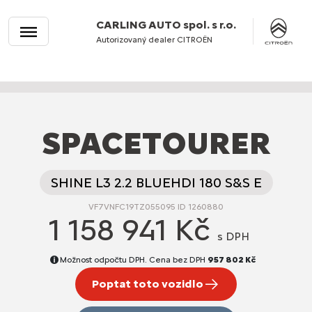
CARLING AUTO spol. s r.o.
Autorizovaný dealer CITROËN
SPACETOURER
SHINE L3 2.2 BLUEHDI 180 S&S E
VF7VNFC19TZ055095 ID 1260880
1 158 941 Kč
s DPH
Možnost odpočtu DPH. Cena bez DPH
957 802 Kč
Poptat toto vozidlo