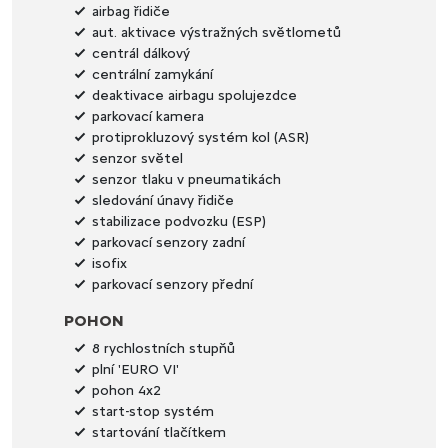
airbag řidiče
aut. aktivace výstražných světlometů
centrál dálkový
centrální zamykání
deaktivace airbagu spolujezdce
parkovací kamera
protiprokluzový systém kol (ASR)
senzor světel
senzor tlaku v pneumatikách
sledování únavy řidiče
stabilizace podvozku (ESP)
parkovací senzory zadní
isofix
parkovací senzory přední
POHON
8 rychlostních stupňů
plní 'EURO VI'
pohon 4x2
start-stop systém
startování tlačítkem