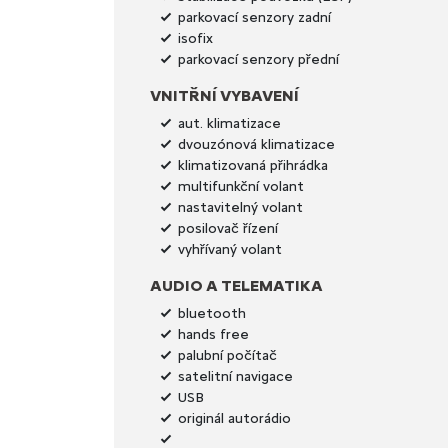
parkovací senzory zadní
isofix
parkovací senzory přední
VNITŘNÍ VYBAVENÍ
aut. klimatizace
dvouzónová klimatizace
klimatizovaná přihrádka
multifunkční volant
nastavitelný volant
posilovač řízení
vyhřívaný volant
AUDIO A TELEMATIKA
bluetooth
hands free
palubní počítač
satelitní navigace
USB
originál autorádio