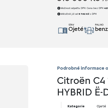
Možnost odpočtu DPH. Cena bez DPH
42
Měsíčně již od
5 782 Kč
s DPH
STAV
PALIVO
Ojeté
benz
Podrobné informace o
Citroën C4
HYBRID Ë-
Kategorie
Ojeté