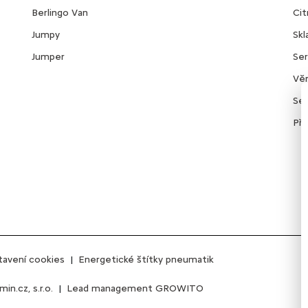
Berlingo Van
Cit
Jumpy
Sk
Jumper
Ser
Věr
Ser
Pří
tavení cookies
|
Energetické štítky pneumatik
in.cz, s.r.o.
|
Lead management GROWITO