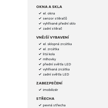
OKNA A SKLA
el. okna
senzor stěračů
vyhřívané přední sklo
zadní stěrač
VNĚJŠÍ VYBAVENÍ
el. sklopná zrcátka
el. zrcátka
litá kola
mlhovky
přední světla LED
vyhřívaná zrcátka
zadní světla LED
ZABEZPEČENÍ
imobilizér
STŘECHA
pevná střecha