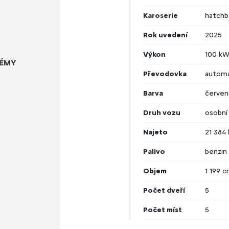
Karoserie
hatchb
Rok uvedení
2025
Výkon
100 k
TÉMY
Převodovka
automa
Barva
červen
Druh vozu
osobní
Najeto
21 384
Palivo
benzin
Objem
1 199 
Počet dveří
5
Počet míst
5