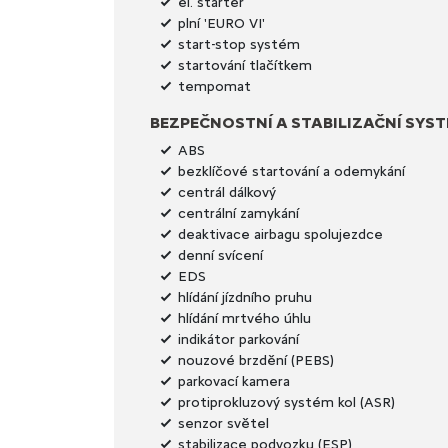
el. startér
plní 'EURO VI'
start-stop systém
startování tlačítkem
tempomat
BEZPEČNOSTNÍ A STABILIZAČNÍ SYS
ABS
bezklíčové startování a odemykání
centrál dálkový
centrální zamykání
deaktivace airbagu spolujezdce
denní svícení
EDS
hlídání jízdního pruhu
hlídání mrtvého úhlu
indikátor parkování
nouzové brzdění (PEBS)
parkovací kamera
protiprokluzový systém kol (ASR)
senzor světel
stabilizace podvozku (ESP)