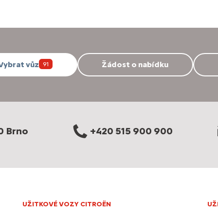
Vybrat vůz
Žádost o nabídku
91
0 Brno
+420 515 900 900
UŽITKOVÉ VOZY CITROËN
UŽ