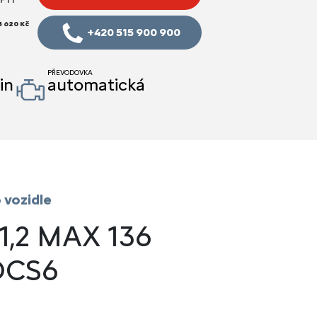
5 620 Kč
+420 515 900 900
PŘEVODOVKA
in
automatická
 vozidle
 1,2 MAX 136
DCS6