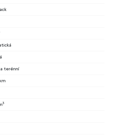
ack
W
tická
á
 a terénní
 km
3
cm