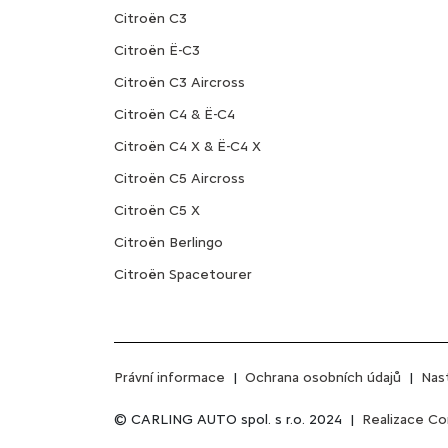
Citroën C3
Citroën Ë-C3
Citroën C3 Aircross
Citroën C4 & Ë-C4
Citroën C4 X & Ë-C4 X
Citroën C5 Aircross
Citroën C5 X
Citroën Berlingo
Citroën Spacetourer
Právní informace
|
Ochrana osobních údajů
|
Nas
© CARLING AUTO spol. s r.o. 2024 |
Realizace Com