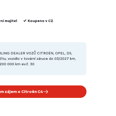
ní majitel
Koupeno v CZ
CARLING DEALER VOZŮ CITROËN, OPEL, DS,
tu, vozidlo v tovární záruce do 03/2027 km,
/200 000 km ev.č. 30
m zájem o Citroën C4