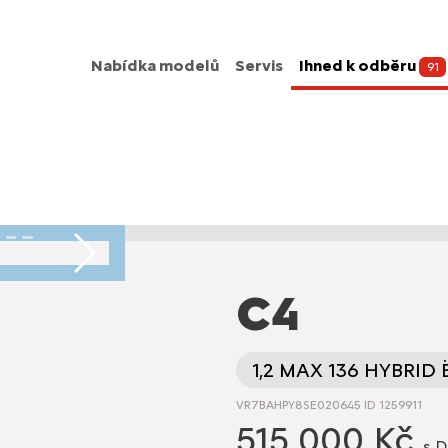
Nabídka modelů
Servis
Ihned k odběru
91
Následující
C4
1,2 MAX 136 HYBRID
VR7BAHPY8SE020645 ID 1259911
515 000 Kč
s 