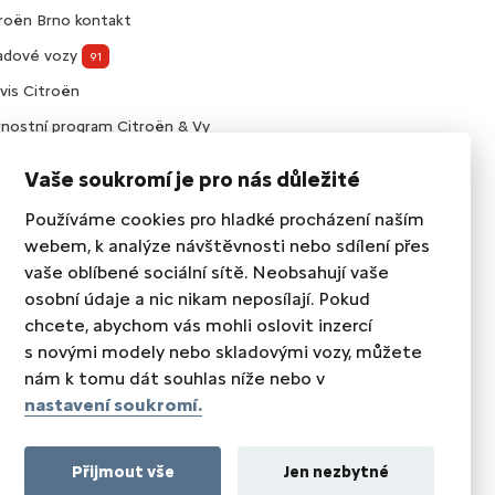
roën Brno kontakt
ladové vozy
91
vis Citroën
nostní program Citroën & Vy
visní smlouvy Citroën
Vaše soukromí je pro nás důležité
slušenství Citroën
Používáme cookies pro hladké procházení naším
webem, k analýze návštěvnosti nebo sdílení přes
vaše oblíbené sociální sítě. Neobsahují vaše
osobní údaje a nic nikam neposílají. Pokud
chcete, abychom vás mohli oslovit inzercí
s novými modely nebo skladovými vozy, můžete
nám k tomu dát souhlas níže nebo v
nastavení soukromí.
SLEDUJTE NÁS
Přijmout vše
Jen nezbytné