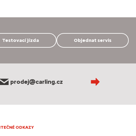
Testovací jízda
Objednat servis
prodej@carling.cz
ITEČNÉ ODKAZY