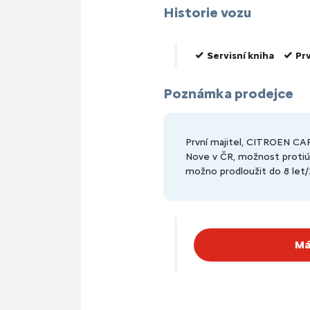
Historie vozu
Servisní kniha
Prv
Poznámka prodejce
První majitel, CITROEN 
Nove v ČR, možnost protiúč
možno prodloužit do 8 let
Má