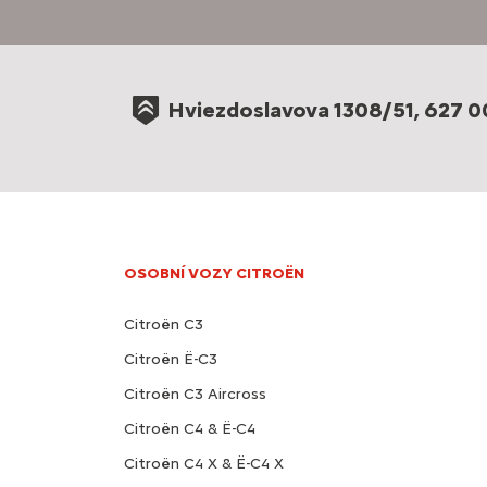
Hviezdoslavova 1308/51, 627 0
OSOBNÍ VOZY CITROËN
Citroën C3
Citroën Ë-C3
Citroën C3 Aircross
Citroën C4 & Ë-C4
Citroën C4 X & Ë-C4 X