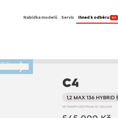
Nabídka modelů
Servis
Ihned k odběru
89
Následující
C4
1,2 MAX 136 HYBRID
VR7BAHPY2SE019460 ID 1254048