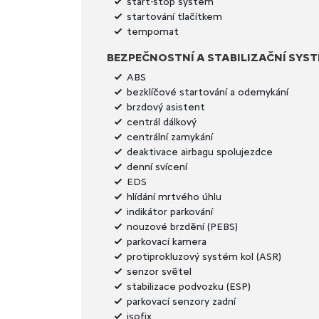
start-stop systém
startování tlačítkem
tempomat
BEZPEČNOSTNÍ A STABILIZAČNÍ SYS
ABS
bezklíčové startování a odemykání
brzdový asistent
centrál dálkový
centrální zamykání
deaktivace airbagu spolujezdce
denní svícení
EDS
hlídání mrtvého úhlu
indikátor parkování
nouzové brzdění (PEBS)
parkovací kamera
protiprokluzový systém kol (ASR)
senzor světel
stabilizace podvozku (ESP)
parkovací senzory zadní
isofix