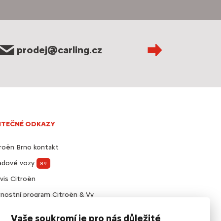
prodej@carling.cz
ITEČNÉ ODKAZY
roën Brno kontakt
ladové vozy
89
vis Citroën
nostní program Citroën & Vy
visní smlouvy Citroën
Vaše soukromí je pro nás důležité