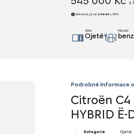
545 000 Kč
s
Měsíčně již od
6 119 Kč
s DPH
STAV
PALIVO
Ojeté
benz
Podrobné informace o
Citroën C4
HYBRID Ë-
Kategorie
Ojeté