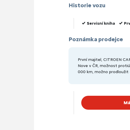
Historie vozu
Servisní kniha
Prv
Poznámka prodejce
První majitel, CITROEN 
Nove v ČR, možnost protiúč
000 km, možno prodloužit 
Má