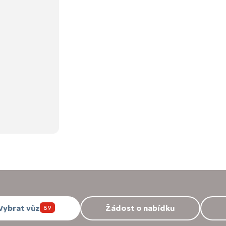
Vybrat vůz
Žádost o nabídku
89