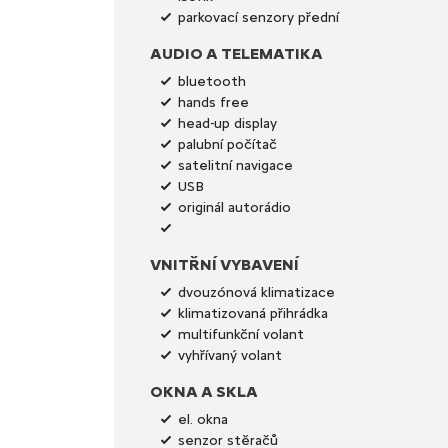
parkovací senzory přední
AUDIO A TELEMATIKA
bluetooth
hands free
head-up display
palubní počítač
satelitní navigace
USB
originál autorádio
VNITŘNÍ VYBAVENÍ
dvouzónová klimatizace
klimatizovaná přihrádka
multifunkční volant
vyhřívaný volant
OKNA A SKLA
el. okna
senzor stěračů