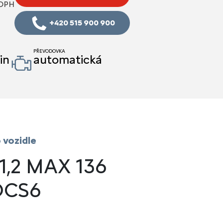
 DPH
+420 515 900 900
PŘEVODOVKA
in
automatická
 vozidle
 1,2 MAX 136
DCS6