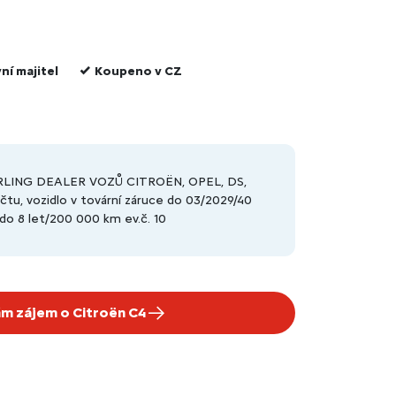
ní majitel
Koupeno v CZ
CARLING DEALER VOZŮ CITROËN, OPEL, DS,
tu, vozidlo v tovární záruce do 03/2029/40
do 8 let/200 000 km ev.č. 10
m zájem o Citroën C4