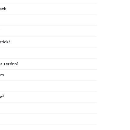
ack
W
tická
 a terénní
km
3
cm