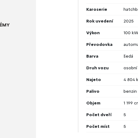
Karoserie
hatchb
Rok uvedení
2025
TÉMY
Výkon
100 k
Převodovka
automa
Barva
šedá
Druh vozu
osobní
Najeto
4 804 
Palivo
benzin
Objem
1 199 
Počet dveří
5
Počet míst
5