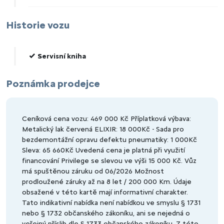
Historie vozu
Servisní kniha
Poznámka prodejce
Ceníková cena vozu: 469 000 Kč Příplatková výbava:
Metalický lak červená ELIXIR: 18 000Kč - Sada pro
bezdemontážní opravu defektu pneumatiky: 1 000Kč
Sleva: 65 660Kč Uvedená cena je platná při využití
financování Privilege se slevou ve výši 15 000 Kč. Vůz
má spuštěnou záruku od 06/2026 Možnost
prodloužené záruky až na 8 let / 200 000 Km. Údaje
obsažené v této kartě mají informativní charakter.
Tato indikativní nabídka není nabídkou ve smyslu § 1731
nebo § 1732 občanského zákoníku, ani se nejedná o
veřejný příslib dle § 1733 občanského zákoníku. Z této