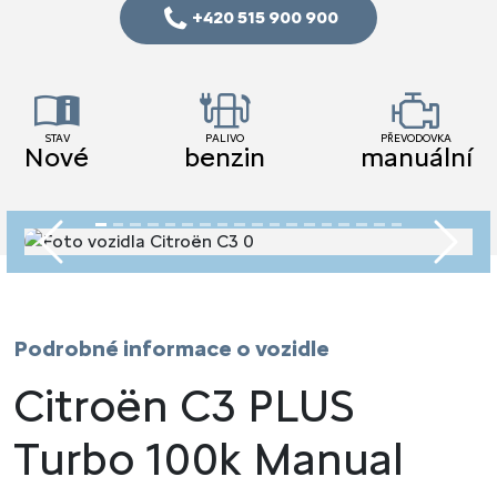
+420 515 900 900
STAV
PALIVO
PŘEVODOVKA
Nové
benzin
manuální
Předchozí
Násled
Podrobné informace o vozidle
Citroën C3 PLUS
Turbo 100k Manual