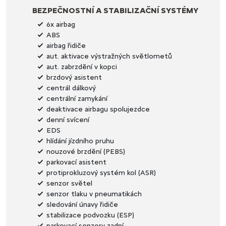
BEZPEČNOSTNÍ A STABILIZAČNÍ SYSTÉMY
6x airbag
ABS
airbag řidiče
aut. aktivace výstražných světlometů
aut. zabrzdění v kopci
brzdový asistent
centrál dálkový
centrální zamykání
deaktivace airbagu spolujezdce
denní svícení
EDS
hlídání jízdního pruhu
nouzové brzdění (PEBS)
parkovací asistent
protiprokluzový systém kol (ASR)
senzor světel
senzor tlaku v pneumatikách
sledování únavy řidiče
stabilizace podvozku (ESP)
parkovací senzory zadní