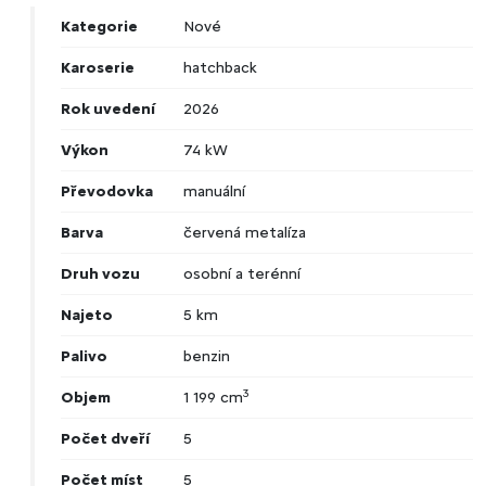
Kategorie
Nové
Karoserie
hatchback
Rok uvedení
2026
Výkon
74 kW
Převodovka
manuální
Barva
červená metalíza
Druh vozu
osobní a terénní
Najeto
5 km
Palivo
benzin
3
Objem
1 199 cm
Počet dveří
5
Počet míst
5