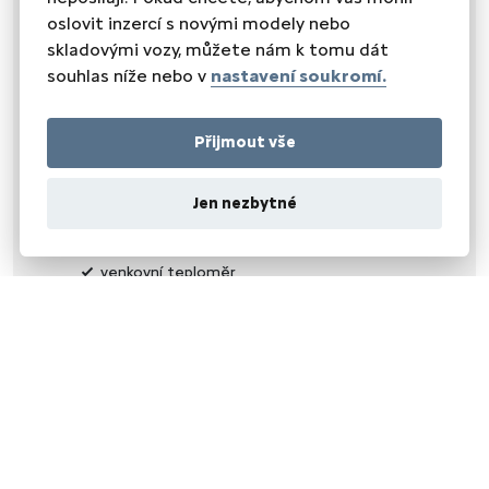
oslovit inzercí s novými modely nebo
OKNA A SKLA
skladovými vozy, můžete nám k tomu dát
el. okna
souhlas níže nebo v
nastavení soukromí.
el. přední okna
senzor stěračů
zadní stěrač
Přijmout vše
tónovaná skla
VNĚJŠÍ VYBAVENÍ
Jen nezbytné
el. sklopná zrcátka
el. zrcátka
venkovní teploměr
vyhřívaná zrcátka
ZABEZPEČENÍ
imobilizér
STŘECHA
střešní nosič
OSTATNÍ