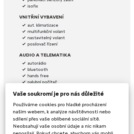
isofix
VNITŘNÍ VYBAVENÍ
aut. klimatizace
multifunkční volant
nastavitelný volant
posilovač řízení
AUDIO A TELEMATIKA
autorádio
bluetooth
hands free
palubní počítač
Digitální přístrojový štít
Vaše soukromí je pro nás důležité
Digitální příjem rádia (DAB)
Používáme cookies pro hladké procházení
SEDADLA
naším webem, k analýze návštěvnosti nebo
dělená zadní sedadla
sdílení přes vaše oblíbené sociální sítě.
podélný posuv sedadel
Neobsahují vaše osobní údaje a nic nikam
výsuvné opěrky hlav
výškově nastavitelné sedadlo řidiče
neposílají. Pokud chcete, abychom vás mohli