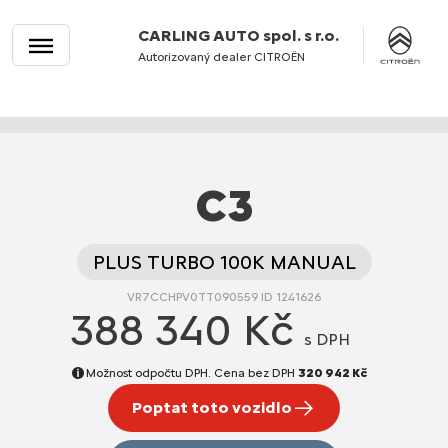
CARLING AUTO spol. s r.o.
Autorizovaný dealer CITROËN
C3
PLUS TURBO 100K MANUAL
VR7CCHPV0TT090559 ID 1241626
388 340 Kč
s DPH
Možnost odpočtu DPH. Cena bez DPH
320 942 Kč
Poptat toto vozidlo