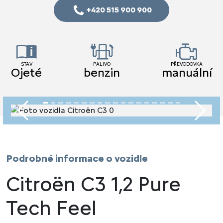
+420 515 900 900
STAV
PALIVO
PŘEVODOVKA
Ojeté
benzin
manuální
Předchozí
Násled
Podrobné informace o vozidle
Citroën C3 1,2 Pure
Tech Feel