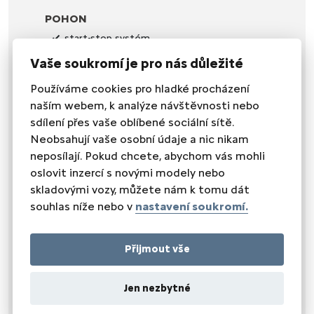
POHON
start-stop systém
tempomat
Vaše soukromí je pro nás důležité
SEDADLA
Používáme cookies pro hladké procházení
výškově nastavitelné sedadlo řidiče
naším webem, k analýze návštěvnosti nebo
sdílení přes vaše oblíbené sociální sítě.
NEZAŘAZENO
Neobsahují vaše osobní údaje a nic nikam
LED denní svícení
neposílají. Pokud chcete, abychom vás mohli
Apple CarPlay
přední pohon
oslovit inzercí s novými modely nebo
skladovými vozy, můžete nám k tomu dát
souhlas níže nebo v
nastavení soukromí.
Přijmout vše
Jen nezbytné