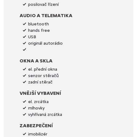
posilovač řízení
AUDIO A TELEMATIKA
bluetooth
hands free
USB
originál autorádio
OKNA A SKLA
el. přední okna
senzor stěračů
zadní stěrač
VNĚJŠÍ VYBAVENÍ
el. zrcátka
mlhovky
vyhřívaná zrcátka
ZABEZPEČENÍ
imobilizér