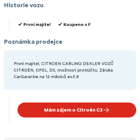
Historie vozu
První majitel
Koupeno v F
Poznámka prodejce
První majitel, CITROEN CARLING DEALER VOZŮ
CITROËN, OPEL, DS, možnost protiúčtu, Záruka
CarGarantie na 12 měsíců ev.č.8
Mám zájem o Citroën C3