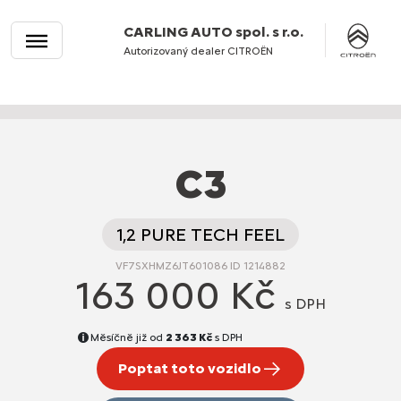
CARLING AUTO spol. s r.o.
Autorizovaný dealer CITROËN
C3
1,2 PURE TECH FEEL
VF7SXHMZ6JT601086 ID 1214882
163 000 Kč
s DPH
Měsíčně již od
2 363 Kč
s DPH
Poptat toto vozidlo