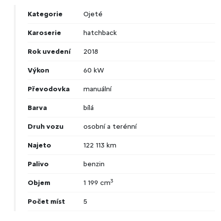
Kategorie
Ojeté
Karoserie
hatchback
Rok uvedení
2018
Výkon
60 kW
Převodovka
manuální
Barva
bílá
Druh vozu
osobní a terénní
Najeto
122 113 km
Palivo
benzin
3
Objem
1 199 cm
Počet míst
5